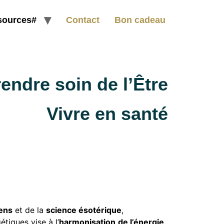
sources#
Contact
Bon cadeau
endre soin de l’Être
Vivre en santé
ens
et de la
science ésotérique
,
tiques vise à l’
harmonisation
de l’énergie