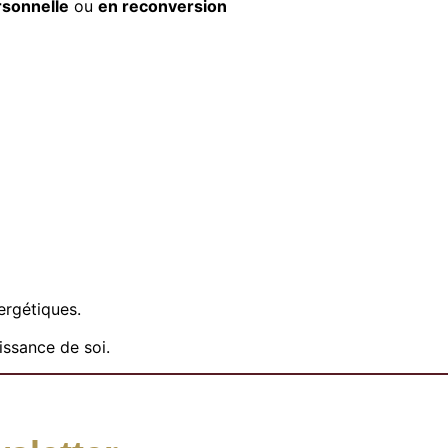
rsonnelle
ou
en reconversion
ergétiques.
issance de soi.