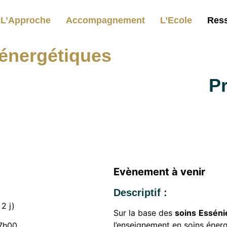
L’Approche
Accompagnement
L’Ecole
Res
 énergétiques
Pr
Evènement à venir
Descriptif
:
 2 j)
Sur la base des
soins
Esséni
l’enseignement en soins énergé
17h00