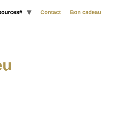
sources#
Contact
Bon cadeau
eu